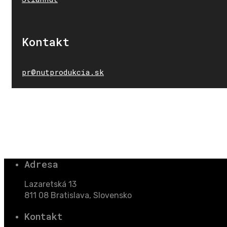
Kontakt
pr@nutprodukcia.sk
Adresa
Lazaretská 13
811 08 Bratislava, Slovensko
Kontakt