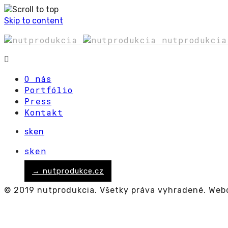
Skip to content
nutprodukci
O nás
Portfólio
Press
Kontakt
sk
en
sk
en
→ nutprodukce.cz
© 2019 nutprodukcia. Všetky práva vyhradené. Web