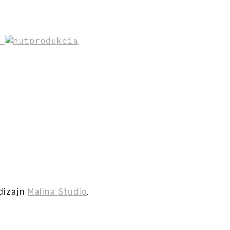
a
dizajn
Malina Studio
.