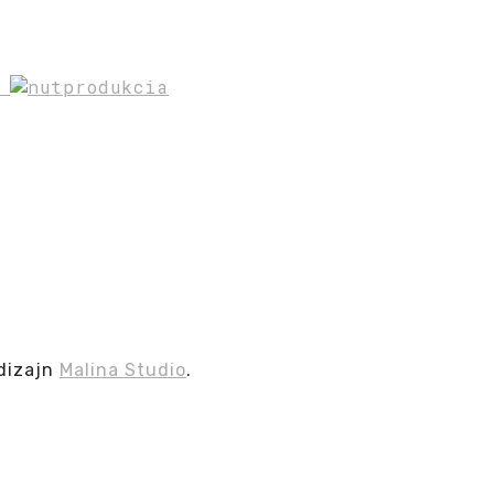
a
dizajn
Malina Studio
.