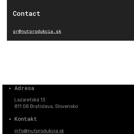
Contact
pr@nutprodukcia.sk
Adresa
Lazaretská 13
811 08 Bratislava, Slovensko
Kontakt
info@nutprodukcia.sk