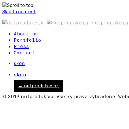
Skip to content
nutprodukci
About us
Portfolio
Press
Contact
sk
en
sk
en
→ nutprodukce.cz
© 2019 nutprodukcia. Všetky práva vyhradené. Web